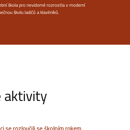
ební škola pro nevidomé rozrostla v moderní
ečnou školu ladičů a klavírníků.
aktivity
i se rozloučili se školním rokem