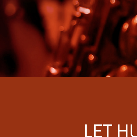
LET H