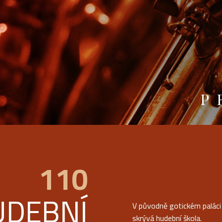
P
110
UDEBNÍ
V původně gotickém paláci v
skrývá hudební škola.