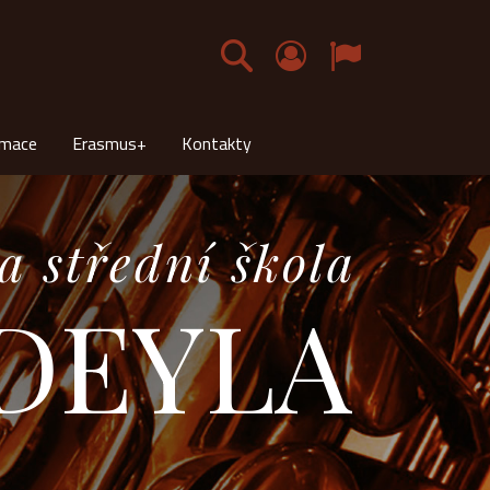
Čeština
rmace
Erasmus+
Kontakty
a střední škola
 DEYLA