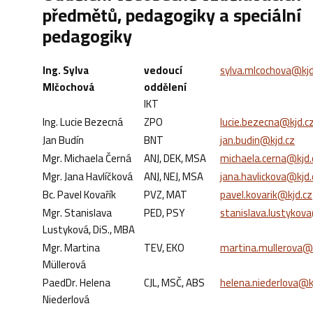
předmětů, pedagogiky a speciální
pedagogiky
Ing. Sylva
vedoucí
sylva.mlcochova@kjd
Mlčochová
oddělení
IKT
Ing. Lucie Bezecná
ZPO
lucie.bezecna@kjd.c
Jan Budín
BNT
jan.budin@kjd.cz
Mgr. Michaela Černá
ANJ, DEK, MSA
michaela.cerna@kjd.
Mgr. Jana Havlíčková
ANJ, NEJ, MSA
jana.havlickova@kjd.
Bc. Pavel Kovařík
PVZ, MAT
pavel.kovarik@kjd.cz
Mgr. Stanislava
PED, PSY
stanislava.lustykov
Lustyková, DiS., MBA
Mgr. Martina
TEV, EKO
martina.mullerova@k
Müllerová
PaedDr. Helena
CJL, MSČ, ABS
helena.niederlova@k
Niederlová