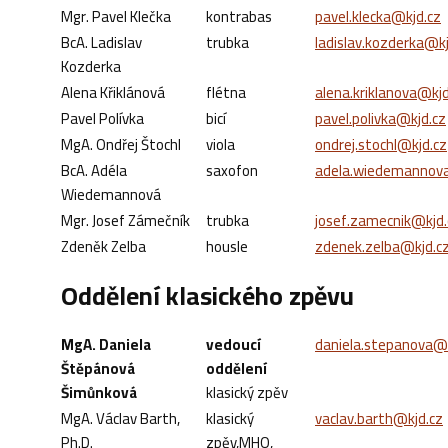
Mgr. Pavel Klečka
kontrabas
pavel.klecka@kjd.cz
BcA. Ladislav
trubka
ladislav.kozderka@kj
Kozderka
Alena Křiklánová
flétna
alena.kriklanova@kjd
Pavel Polívka
bicí
pavel.polivka@kjd.cz
MgA. Ondřej Štochl
viola
ondrej.stochl@kjd.cz
BcA. Adéla
saxofon
adela.wiedemannov
Wiedemannová
Mgr. Josef Zámečník
trubka
josef.zamecnik@kjd.
Zdeněk Zelba
housle
zdenek.zelba@kjd.c
Oddělení klasického zpěvu
MgA. Daniela
vedoucí
daniela.stepanova@k
Štěpánová
oddělení
Šimůnková
klasický zpěv
MgA. Václav Barth,
klasický
vaclav.barth@kjd.cz
Ph.D.
zpěv,MHO,