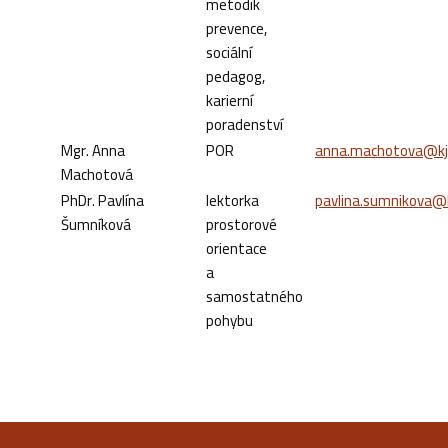
metodik
prevence,
sociální
pedagog,
karierní
poradenství
Mgr. Anna
POR
anna.machotova@kj
Machotová
PhDr. Pavlína
lektorka
pavlina.sumnikova@k
Šumníková
prostorové
orientace
a
samostatného
pohybu