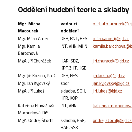
Oddělení hudební teorie a skladby
Mgr. Michal
vedoucí
michal.macourek@kj
Macourek
oddělení
Mgr. Milan Arner
DEH, BNT, HES
milan.arner@kjd.cz
Mgr. Kamila
INT, VHN, MHN
kamila.barochova@kj
Barochová
MgA. Jiří Churáček
HAR, SBZ,
jiri.churacek@kjd.cz
KPT,ZHT, HGB
Mgr. Jiří Kozina, Ph.D.
DEH, HES
jiri.kozina@kjd.cz
Mgr. Jan Kyjovský
sbor
jan.kyjovsky@kjd.cz
MgA. Jiří Lukeš
skladba, SOH,
jiri.lukes@kjd.cz
HFR, KOP
Kateřina Hlaváčová
INT, VHN
katerina.macourkov
Macourková, DiS.
MgA. Ondřej Štochl
skladba, RSK,
ondrej.stochl@kjd.cz
HAR, SSK