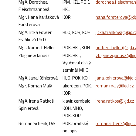
MgA. Dorothea
IPM, HZL, POK,
dorothea.fleischma
Fleischmannová
HKL
Mgr. Hana Karásková
KOR
hana.forsterova@kjd
Forsterová
MgA. Jitka Fowler
HLO, KOR, KOH
jitka.frankova@kjd.c
Fraňková Ph.D
Mgr. Norbert Heller
POK, HKL, KOH
norbert.heller@kjd.c
Zbigniew Janusz
POK, HKL,
zbigniew.janusz@kjd
Vyučovatelský
seminář MHO
MgA. Jana Köhlerová
HLO, POK, KOH
jana.kohlerova@kjd.
Mgr. Roman Malý
akordeon, POK,
roman.maly@kjd.cz
KOR
MgA. Irena Ratkoš
klavír, cembalo,
irena.ratkos@kjd.cz
Špinlerová
KOH, MHO,
POK, KOR
Roman Schenk, DiS.
POK, braillský
roman.schenk@kjd.c
notopis