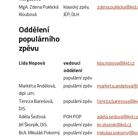
MgA. Zdena Puklická
klasický zpěv,
zdena.puklicka@kjd.
Kloubová
JEP, DLH
Oddělení
populárního
zpěvu
Lída Nopová
vedoucí
lida.nopova@kjd.cz
oddělení
populární zpěv
Markéta Andělová,
populární zpěv
marketa.andelova@k
dipl. um.
Tereza Barešová,
populární zpěv
tereza.baresova@kj
DiS.
Adéla Šeďová
POH POP
adela.sedova@kjd.c
Jiří Škorpík, DiS.
populární zpěv
jiri.skorpik@kjd.cz
BcA. Mikuláš Pokorný
populární zpěv
mikulas.pokorny@kjd