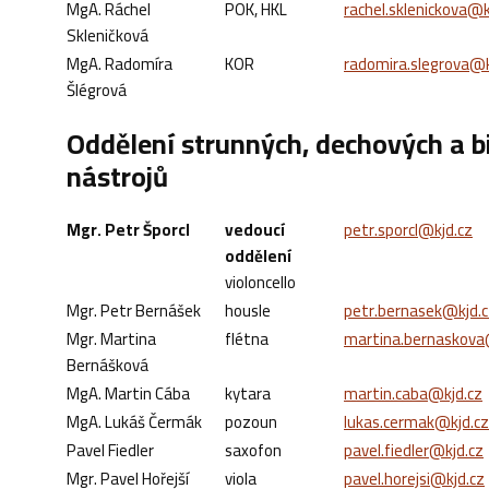
MgA. Ráchel
POK, HKL
rachel.sklenickova@k
Skleničková
MgA. Radomíra
KOR
radomira.slegrova@k
Šlégrová
Oddělení strunných, dechových a b
nástrojů
Mgr. Petr Šporcl
vedoucí
petr.sporcl@kjd.cz
oddělení
violoncello
Mgr. Petr Bernášek
housle
petr.bernasek@kjd.c
Mgr. Martina
flétna
martina.bernaskova
Bernášková
MgA. Martin Cába
kytara
martin.caba@kjd.cz
MgA. Lukáš Čermák
pozoun
lukas.cermak@kjd.cz
Pavel Fiedler
saxofon
pavel.fiedler@kjd.cz
Mgr. Pavel Hořejší
viola
pavel.horejsi@kjd.cz