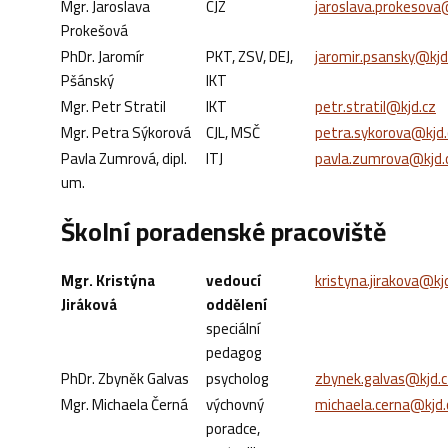
Mgr. Jaroslava
CJZ
jaroslava.prokesova
Prokešová
PhDr. Jaromír
PKT, ZSV, DEJ,
jaromir.psansky@kjd
Pšánský
IKT
Mgr. Petr Stratil
IKT
petr.stratil@kjd.cz
Mgr. Petra Sýkorová
CJL, MSČ
petra.sykorova@kjd.
Pavla Zumrová, dipl.
ITJ
pavla.zumrova@kjd.
um.
Školní poradenské pracoviště
Mgr. Kristýna
vedoucí
kristyna.jirakova@kj
Jiráková
oddělení
speciální
pedagog
PhDr. Zbyněk Galvas
psycholog
zbynek.galvas@kjd.c
Mgr. Michaela Černá
výchovný
michaela.cerna@kjd.
poradce,