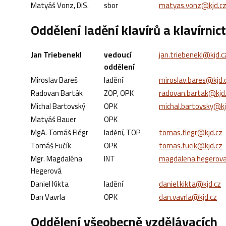
Matyáš Vonz, DiS.
sbor
matyas.vonz@kjd.c
Oddělení ladění klavírů a klavírnict
Jan Triebenekl
vedoucí
jan.triebenekl@kjd.c
oddělení
Miroslav Bareš
ladění
miroslav.bares@kjd.
Radovan Barták
ZOP, OPK
radovan.bartak@kjd
Michal Bartovský
OPK
michal.bartovsky@kj
Matyáš Bauer
OPK
MgA. Tomáš Flégr
ladění, TOP
tomas.flegr@kjd.cz
Tomáš Fučík
OPK
tomas.fucik@kjd.cz
Mgr. Magdaléna
INT
magdalena.hegerov
Hegerová
Daniel Kikta
ladění
daniel.kikta@kjd.cz
Dan Vavrla
OPK
dan.vavrla@kjd.cz
Oddělení všeobecně vzdělávacích