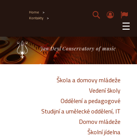
Home
>
Kontakty
>
☰
Jan Deyl Conservatory of music
Škola a domovy mládeže
Vedení školy
Oddělení a pedagogové
Studijní a umělecké oddělení, IT
Domov mládeže
Školní jídelna