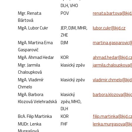
DLH, VHO
Mgr. Renata
POV
renata.bartova@kjd
Bártová
MgA. Lubor Cukr
JEP, DJM, MHR,
lubor.cukr@kjd.cz
ZHE
MgA. Martina Ema
DJM
martina.gasparovic@
Gasparovič
MgA. Ahmad Hedar
KOR
ahmad.hedar@kjd.c
Mgr. Jarmila
klasický zpěv
jarmila.chaloupkova
Chaloupková
MgA. Vladimír
klasický zpěv
vladimir.chmelo@kjd
Chmelo
MgA. Barbora
klasický
barbora.klozova@kjd
Klozová Velehradská
zpěv, MHO,
DLH
BcA. Filip Martinka
KOR
filip.martinka@kjd.c
MUDr. Lenka
FHF
lenka.murgasova@kj
Murgašová