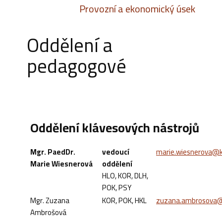
Provozní a ekonomický úsek
Oddělení a
pedagogové
Oddělení klávesových nástrojů
Mgr. PaedDr.
vedoucí
marie.wiesnerova@k
Marie Wiesnerová
oddělení
HLO, KOR, DLH,
POK, PSY
Mgr. Zuzana
KOR, POK, HKL
zuzana.ambrosova@
Ambrošová