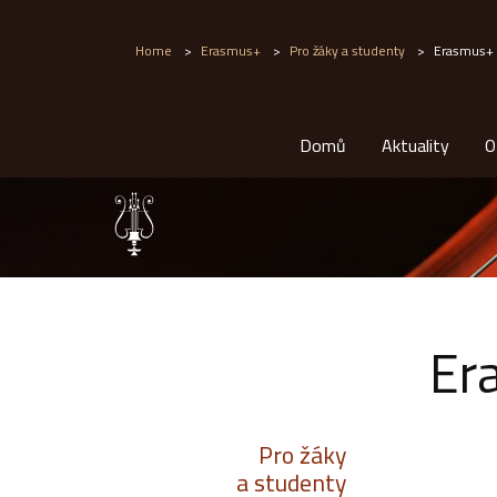
Home
>
Erasmus+
>
Pro žáky a studenty
>
Erasmus+
Domů
Aktuality
O
Er
Pro žáky
a studenty