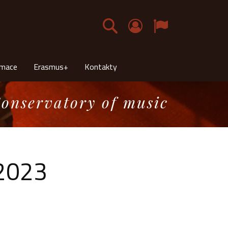
Čeština
rmace
Erasmus+
Kontakty
onservatory of music
2023