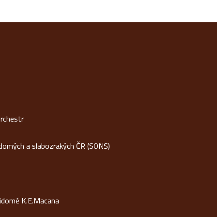
rchestr
idomých a slabozrakých ČR (SONS)
vidomé K.E.Macana