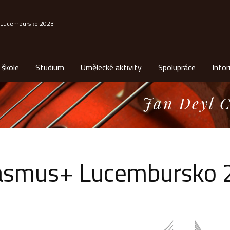
 Lucembursko 2023
 škole
Studium
Umělecké aktivity
Spolupráce
Info
Jan Deyl C
asmus+ Lucembursko 