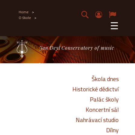
Home
>
O škole
>
☰
Jan Deyl Conservatory of music
Škola dnes
Historické dědictví
Palác školy
Koncertní sál
Nahrávací studio
Dílny