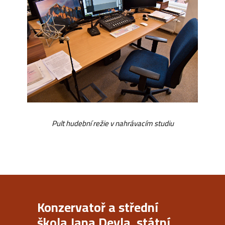
Pult hudební režie v nahrávacím studiu
Konzervatoř a střední
škola Jana Deyla, státní