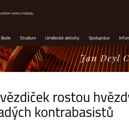
ězdiček rostou hvězdy...
 škole
Studium
Umělecké aktivity
Spolupráce
Info
Jan Deyl C
hvězdiček rostou hvězd
adých kontrabasistů