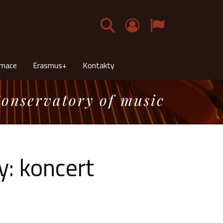
Čeština
rmace
Erasmus+
Kontakty
onservatory of music
y: koncert