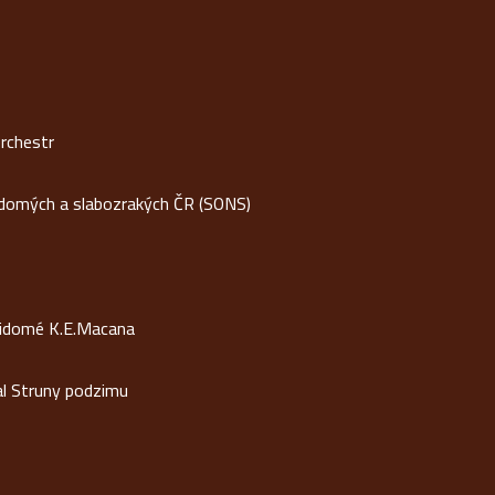
rchestr
idomých a slabozrakých ČR (SONS)
vidomé K.E.Macana
al Struny podzimu