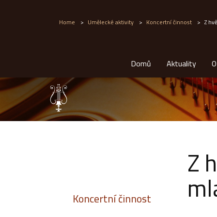
Home
>
Umělecké aktivity
>
Koncertní činnost
>
Z hv
Domů
Aktuality
O
Z 
ml
Koncertní činnost