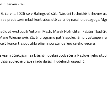
o: 9. červen 2026
 6. června 2026 se v Ballingově sálu Národní technické knihovny us
m se představili mladí kontrabasisté ze třídy našeho pedagoga Mgr.
 sólově vystoupili Antonín Mach, Marek Hofrichter, Fabián Tkadlčík
Marie Wiesnerové. Závěr programu patřil společnému vystoupení vš
 celý koncert a podtrhlo příjemnou atmosféru celého večera.
 všem účinkujícím za krásný hudební podvečer a Pavlovi i jeho stu
 další společné práce i řadu dalších hudebních úspěchů.