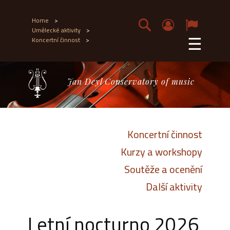
Home
>
Umělecké aktivity
>
☰
Koncertní činnost
>
Jan Deyl Conservatory of music
Koncertní činnost
Kurzy a workshopy
Soutěže a ocenění
Další aktivity
Letní nocturno 2026