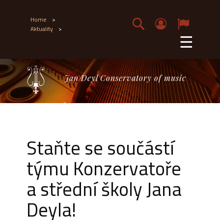
Home
>
Aktuality
>
☰
Jan Deyl Conservatory of music
Staňte se součástí
týmu Konzervatoře
a střední školy Jana
Deyla!