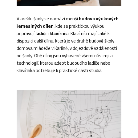
V areálu školy se nachází menší
budova výukových
řemeslných dílen
, kde se praktickou výukou
připravují
ladiči i klavírníci
. Klavírníci mají také k
dispozici další dílnu, která je ve druhé budově školy
domova mládeže v Karlíně, v dojezdové vzdálenosti
od školy. Obě dílny jsou vybavené všemi nástroji a
technologií, kterou adept budoucího ladiče nebo
klavírníka potřebuje k praktické části studia.