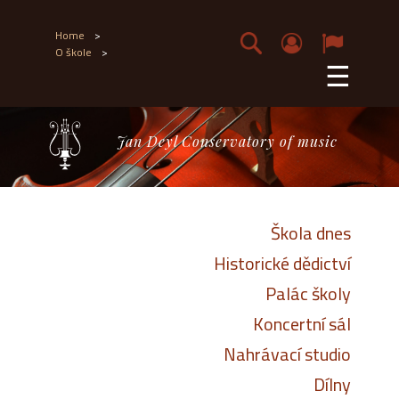
Home
>
O škole
>
☰
Jan Deyl Conservatory of music
Škola dnes
Historické dědictví
Palác školy
Koncertní sál
Nahrávací studio
Dílny