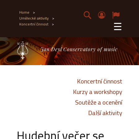
Home
>
Umělecké aktivity
>
☰
Koncertní činnost
>
Jan Deyl Conservatory of music
Koncertní činnost
Kurzy a workshopy
Soutěže a ocenění
Další aktivity
Hudební večer se