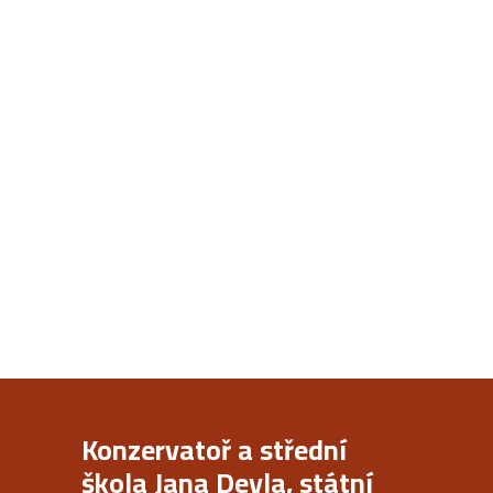
Konzervatoř a střední
škola Jana Deyla, státní