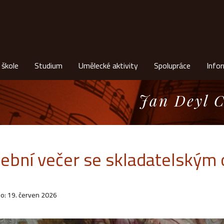
 škole
Studium
Umělecké aktivity
Spolupráce
Info
Jan Deyl C
ební večer se skladatelským
o: 19. červen 2026