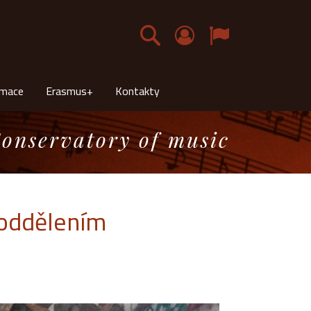
Čeština
rmace
Erasmus+
Kontakty
onservatory of music
 oddělením