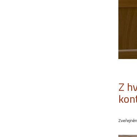
Z h
kon
Zveřejněn