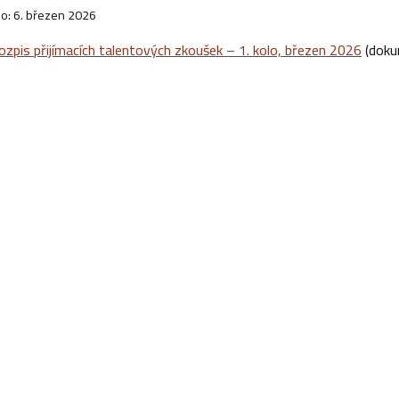
o: 6. březen 2026
ozpis přijímacích talentových zkoušek – 1. kolo, březen 2026
(doku