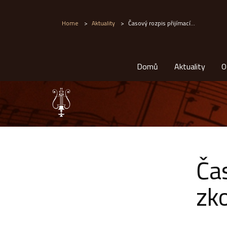
Home
>
Aktuality
>
Časový rozpis přijímací...
Domů
Aktuality
O
Čas
zk