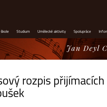
 škole
Studium
Umělecké aktivity
Spolupráce
Info
Jan Deyl C
ový rozpis přijímacích
oušek