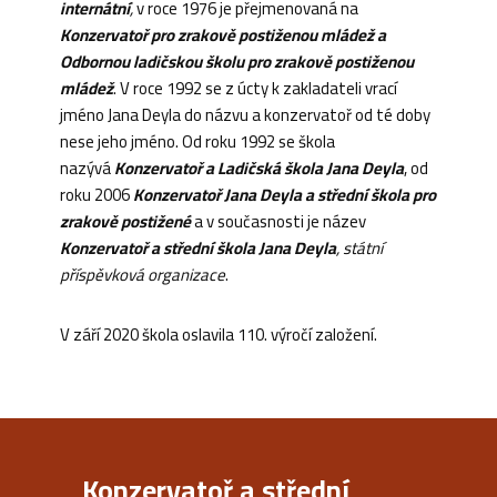
internátní
,
v roce 1976 je přejmenovaná na
Konzervatoř pro zrakově postiženou mládež a
Odbornou ladičskou školu pro zrakově postiženou
mládež
. V roce 1992 se z úcty k zakladateli vrací
jméno Jana Deyla do názvu a konzervatoř od té doby
nese jeho jméno. Od roku 1992 se škola
nazývá
Konzervatoř a Ladičská škola Jana Deyla
, od
roku 2006
Konzervatoř Jana Deyla a střední škola pro
zrakově postižené
a v současnosti je název
Konzervatoř a střední škola Jana Deyla
, státní
příspěvková organizace
.
V září 2020 škola oslavila 110. výročí založení.
Konzervatoř a střední