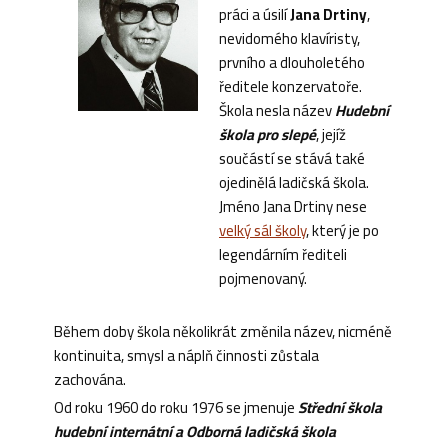
práci a úsilí
Jana Drtiny
,
nevidomého klavíristy,
prvního a dlouholetého
ředitele konzervatoře.
Škola nesla název
Hudební
škola pro slepé
, jejíž
součástí se stává také
ojedinělá ladičská škola.
Jméno Jana Drtiny nese
velký sál školy
, který je po
legendárním řediteli
pojmenovaný.
Během doby škola několikrát změnila název, nicméně
kontinuita, smysl a náplň činnosti zůstala
zachována.
Od roku 1960 do roku 1976 se jmenuje
Střední škola
hudební internátní a Odborná ladičská škola