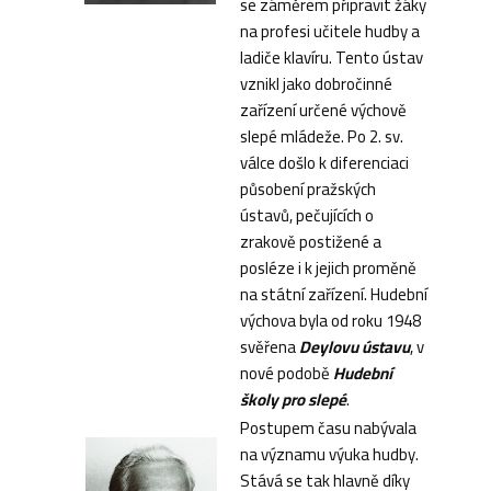
se záměrem připravit žáky
na profesi učitele hudby a
ladiče klavíru. Tento ústav
vznikl jako dobročinné
zařízení určené výchově
slepé mládeže. Po 2. sv.
válce došlo k diferenciaci
působení pražských
ústavů, pečujících o
zrakově postižené a
posléze i k jejich proměně
na státní zařízení. Hudební
výchova byla od roku 1948
svěřena
Deylovu ústavu
, v
nové podobě
Hudební
školy pro slepé
.
Postupem času nabývala
na významu výuka hudby.
Stává se tak hlavně díky