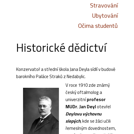
Stravování
Ubytování
Očima studentů
Historické dědictví
Konzervatoř a střední škola Jana Deyla sídlí v budově
barokního Paláce Straků z Nedabylic.
V roce 1910 zde známý
český oftalmolog a
univerzitní
profesor
MUDr. Jan Deyl
otevřel
Deylovu výchovnu
slepých
, kde se žáci učili
řemeslným dovednostem,