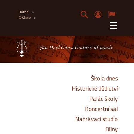
Home
>
O škole
>
☰
Jan Deyl Conservatory of music
Škola dnes
Historické dědictví
Palác školy
Koncertní sál
Nahrávací studio
Dílny