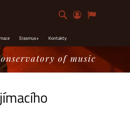
Čeština
rmace
Erasmus+
Kontakty
onservatory of music
jímacího