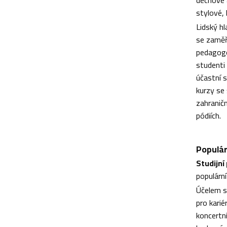
stylové, 
Lidský h
se zaměř
pedagogov
studenti 
účastní 
kurzy se
zahraničn
pódiích.
Populár
Studijní
populárn
Účelem st
pro karié
koncertní