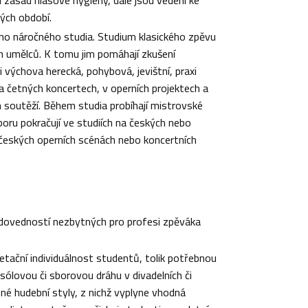
vých období.
tého náročného studia. Studium klasického zpěvu
h umělců. K tomu jim pomáhají zkušení
i výchova herecká, pohybová, jevištní, praxi
na četných koncertech, v operních projektech a
 soutěží. Během studia probíhají mistrovské
oru pokračují ve studiích na českých nebo
a českých operních scénách nebo koncertních
 dovedností nezbytných pro profesi zpěváka
etační individuálnost studentů, tolik potřebnou
 sólovou či sborovou dráhu v divadelních či
zné hudební styly, z nichž vyplyne vhodná