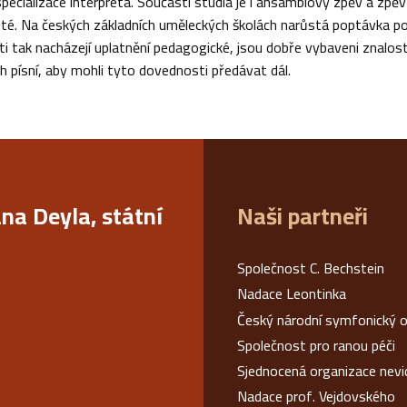
pecializace interpreta. Součástí studia je i ansámblový zpěv a zpěv 
isté. Na českých základních uměleckých školách narůstá poptávka po
i tak nacházejí uplatnění pedagogické, jsou dobře vybaveni znalost
h písní, aby mohli tyto dovednosti předávat dál.
ana Deyla, státní
Naši partneři
Společnost C. Bechstein
Nadace Leontinka
Český národní symfonický o
Společnost pro ranou péči
Sjednocená organizace nev
Nadace prof. Vejdovského