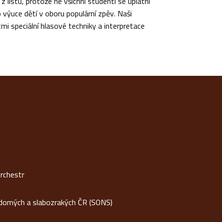
z listu, protože ne všichni studenti se uplatní
 výuce dětí v oboru populární zpěv. Naši
mi speciální hlasové techniky a interpretace
rchestr
idomých a slabozrakých ČR (SONS)