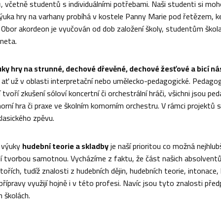
, včetně studentů s individuálními potřebami. Naši studenti si moh
Výuka hry na varhany probíhá v kostele Panny Marie pod řetězem, ke
. Obor akordeon je vyučován od dob založení školy, studentům škol
ineta.
ky hry na strunné, dechové dřevěné, dechové žesťové a bicí ná
 ať už v oblasti interpretační nebo umělecko-pedagogické. Pedagogic
tvoří zkušení sóloví koncertní či orchestrální hráči, všichni jsou p
rní hra či praxe ve školním komorním orchestru. V rámci projektů s
lasického zpěvu.
i výuky
hudební teorie a skladby
je naší prioritou co možná nejhlubš
í tvorbou samotnou. Vycházíme z faktu, že část našich absolventů n
ořích, tudíž znalosti z hudebních dějin, hudebních teorie, intonac
řípravy využijí hojně i v této profesi. Navíc jsou tyto znalosti p
h školách.