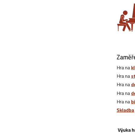
Zaměře
Hra na
k
Hra na
s
Hra na
d
Hra na
d
Hra na
b
Skladba
Výuka h