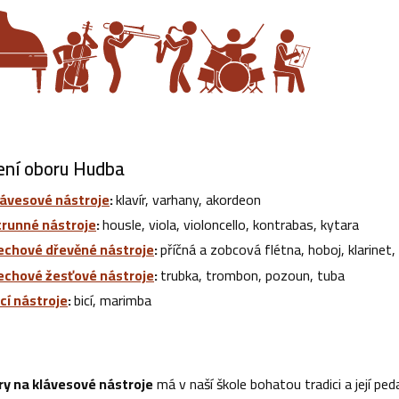
ní oboru Hudba
lávesové nástroje
:
klavír, varhany, akordeon
trunné nástroje
:
housle, viola, violoncello, kontrabas, kytara
echové dřevěné nástroje
:
příčná a zobcová flétna, hoboj, klarinet
echové žesťové nástroje
:
trubka, trombon, pozoun, tuba
icí nástroje
:
bicí, marimba
ry na klávesové nástroje
má v naší škole bohatou tradici a její p