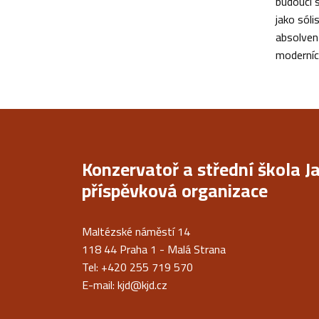
budoucí s
jako sól
absolvent
moderníc
Konzervatoř a střední škola J
příspěvková organizace
Maltézské náměstí 14
118 44 Praha 1 - Malá Strana
Tel: +420 255 719 570
E-mail:
kjd@kjd.cz