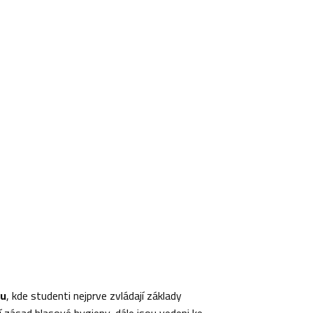
vu
, kde studenti nejprve zvládají základy
í zásad hlasové hygieny, dále jsou vedeni ke