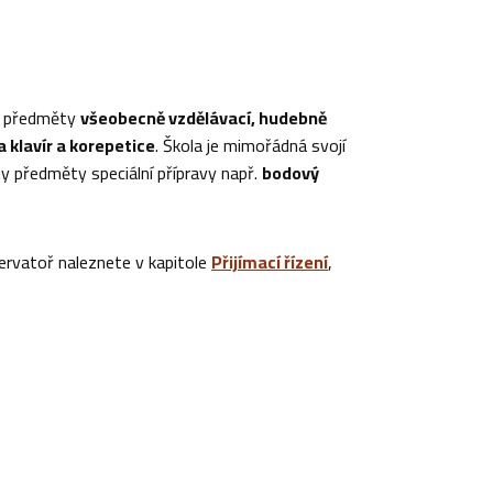
i předměty
všeobecně vzdělávací, hudebně
a klavír a korepetice
. Škola je mimořádná svojí
ny předměty speciální přípravy např.
bodový
zervatoř naleznete v kapitole
Přijímací řízení
,