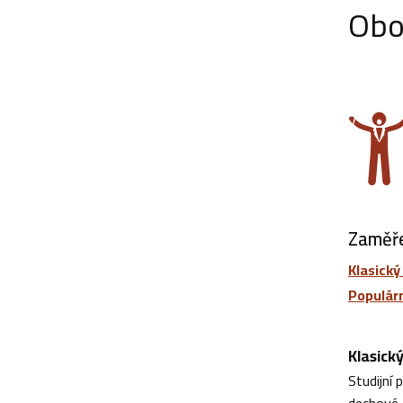
Obo
Zaměře
Klasický
Populárn
Klasick
Studijní
dechové a