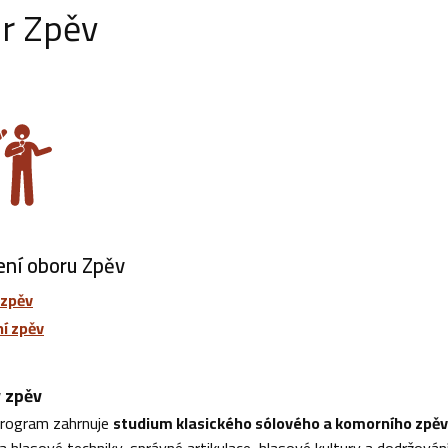
r Zpěv
ní oboru Zpěv
 zpěv
í zpěv
ý zpěv
 program zahrnuje
studium klasického sólového a komorního zpě
 hlasové techniky, správné artikulace, hlasové kultury a dodržován