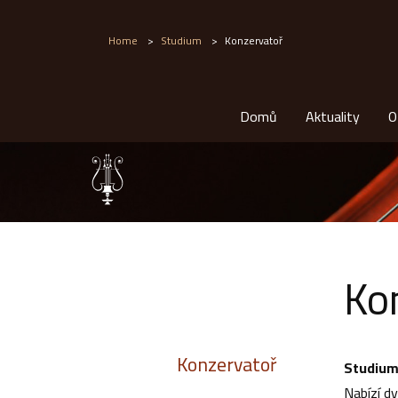
Home
>
Studium
>
Konzervatoř
Domů
Aktuality
O
Ko
Konzervatoř
Studium
Nabízí dv