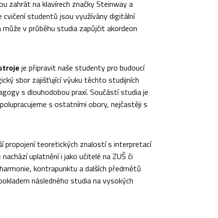
ou zahrát na klavírech značky Steinway a
 cvičení studentů jsou využívány digitální
a může v průběhu studia zapůjčit akordeon
stroje
je připravit naše studenty pro budoucí
ký sbor zajišťující výuku těchto studijních
edagogy s dlouhodobou praxí. Součástí studia je
polupracujeme s ostatními obory, nejčastěji s
í propojení teoretických znalostí s interpretací
achází uplatnění i jako učitelé na ZUŠ či
e, harmonie, kontrapunktu a dalších předmětů
ředpokladem následného studia na vysokých