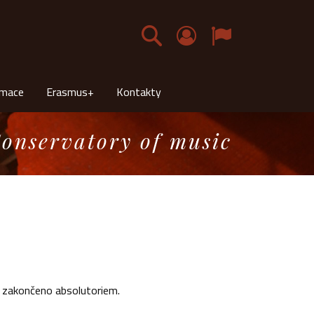
Čeština
rmace
Erasmus+
Kontakty
onservatory of music
e zakončeno absolutoriem.