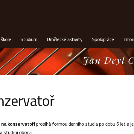
 škole
Studium
Umělecké aktivity
Spolupráce
Info
Jan Deyl C
nzervatoř
 na konzervatoři
probíhá formou denního studia po dobu 6 let a j
a studijní obory: