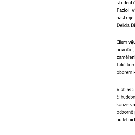
studentů
Fazioli. 
nástroje
Delicia D
Cílem
výu
povolání,
zaměření 
také komo
oborem k
V oblast
či hudebn
konzervat
odborné p
hudebníc