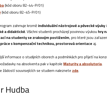
ba
(kód oboru 82-44-P/01)
v
(kód oboru 82-45-P/01)
 program zahrnuje kromě
individuální nástrojové a pěvecké výuky
ké a didaktické
. Všichni studenti procházejí povinnou výukou
hry n
zací na studenty se zrakovým postižením
, pro které jsou zařaze
 práce s kompenzační technikou, prostorová orientace
aj.
jší informace o studijních oborech a podmínkách pro přijetí na kon
 požadavky na absolventa pak v kapitole
Maturity a absolutoria
.
e žádostí souvisejících se studiem naleznete
zde
.
r Hudba