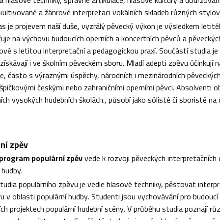
kultivované a žánrové interpretaci vokálních skladeb různých stylo
las je projevem naší duše, vyzrálý pěvecký výkon je výsledkem leti
uje na výchovu budoucích operních a koncertních pěvců a pěveckýc
é s letitou interpretační a pedagogickou praxí. Součástí studia je 
získávají i ve školním pěveckém sboru. Mladí adepti zpěvu účinkují 
se, často s výraznými úspěchy, národních i mezinárodních pěveckých
 špičkovými českými nebo zahraničními operními pěvci. Absolventi ob
ích vysokých hudebních školách., působí jako sólisté či sboristé n
ní zpěv
 program populární zpěv
vede k rozvoji pěveckých interpretačních
í hudby.
udia populárního zpěvu je vedle hlasové techniky, pěstovat interpr
ru v oblasti populární hudby. Studenti jsou vychovávání pro budoucí
ch projektech populární hudební scény. V průběhu studia poznají rů