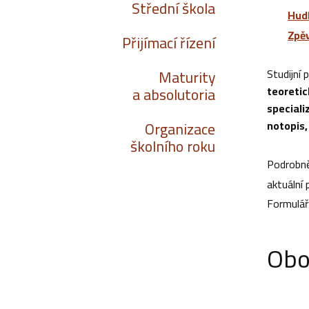
Střední škola
Hud
Zpě
Přijímací řízení
Studijní
Maturity
teoretic
a absolutoria
speciali
notopis,
Organizace
školního roku
Podrobně
aktuální
Formulář
Obo