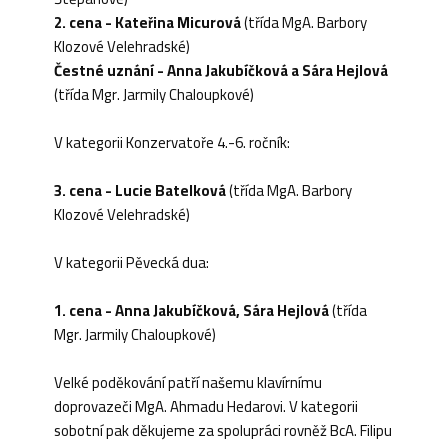
2. cena - Kateřina Micurová
(třída MgA. Barbory
Klozové Velehradské)
Čestné uznání - Anna Jakubíčková a Sára Hejlová
(třída Mgr. Jarmily Chaloupkové)
V kategorii Konzervatoře 4.-6. ročník:
3. cena - Lucie Batelková
(třída MgA. Barbory
Klozové Velehradské)
V kategorii Pěvecká dua:
1. cena - Anna Jakubíčková, Sára Hejlová
(třída
Mgr. Jarmily Chaloupkové)
Velké poděkování patří našemu klavírnímu
doprovazeči MgA. Ahmadu Hedarovi. V kategorii
sobotní pak děkujeme za spolupráci rovněž BcA. Filipu