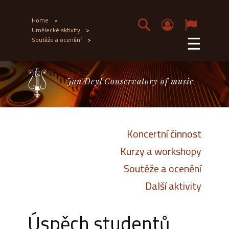
Home
>
Umělecké aktivity
>
☰
Soutěže a ocenění
>
Jan Deyl Conservatory of music
Koncertní činnost
Kurzy a workshopy
Soutěže a ocenění
Další aktivity
Úspěch studentů