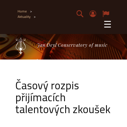
Home
>
Aktuality
>
☰
Jan Deyl Conservatory of music
Časový rozpis
přijímacích
talentových zkoušek