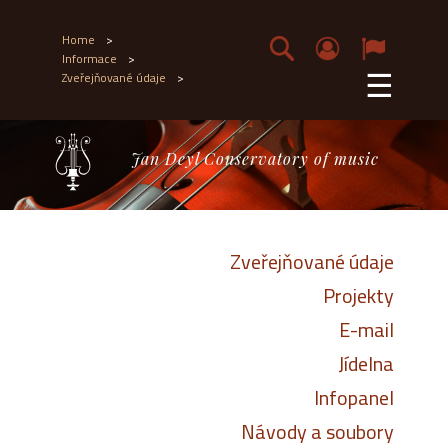
Home
>
Informace
>
☰
Zveřejňované údaje
>
Jan Deyl Conservatory of music
Zveřejňované údaje
Projekty
E-mail
Jídelna
Infopanel
Návody a soubory