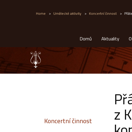
Home
>
Umělecké aktivity
>
Koncertní činnost
>
Přát
Domů
Aktuality
O
Př
z 
Koncertní činnost
ko