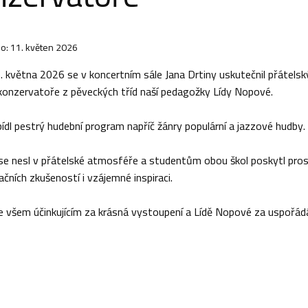
o: 11. květen 2026
5. května 2026 se v koncertním sále Jana Drtiny uskutečnil přátel
konzervatoře z pěveckých tříd naší pedagožky Lídy Nopové.
ídl pestrý hudební program napříč žánry populární a jazzové hudby.
se nesl v přátelské atmosféře a studentům obou škol poskytl prosto
ačních zkušeností i vzájemné inspiraci.
 všem účinkujícím za krásná vystoupení a Lídě Nopové za uspořádán