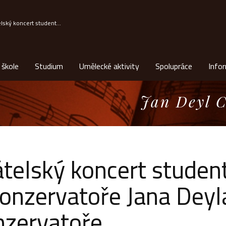
elský koncert student...
 škole
Studium
Umělecké aktivity
Spolupráce
Info
Jan Deyl C
átelský koncert studen
Konzervatoře Jana Deyl
nzervatoře