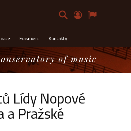
Čeština
rmace
Erasmus+
Kontakty
onservatory of music
tů Lídy Nopové
a a Pražské