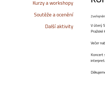
Kurzy a workshopy
Soutěže a ocenění
Zveřejněn
Další aktivity
V úterý 
Pražské 
Večer nab
Koncert 
interpret
Děkujeme