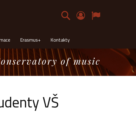
Čeština
rmace
Erasmus+
Kontakty
onservatory of music
tudenty VŠ