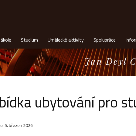
 škole
Studium
Umělecké aktivity
Spolupráce
Info
Jan Deyl C
bídka ubytování pro s
o: 5. březen 2026