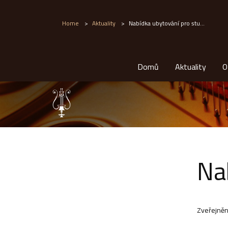
Home
>
Aktuality
>
Nabídka ubytování pro stu...
Domů
Aktuality
O
Na
Zveřejněn