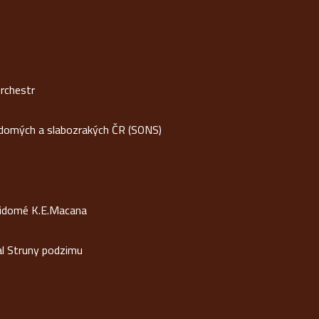
rchestr
idomých a slabozrakých ČR (SONS)
vidomé K.E.Macana
al Struny podzimu