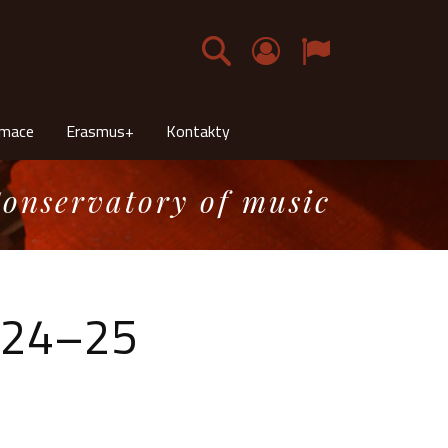
Čeština
rmace
Erasmus+
Kontakty
onservatory of music
2024–25