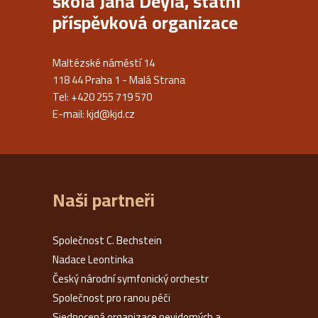
škola Jana Deyla, státní
příspěvková organizace
Maltézské náměstí 14
118 44 Praha 1 - Malá Strana
Tel: +420 255 719 570
E-mail:
kjd@kjd.cz
Naši partneři
Společnost C. Bechstein
Nadace Leontinka
Český národní symfonický orchestr
Společnost pro ranou péči
Sjednocená organizace nevidomých a