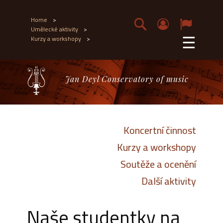
Home
>
Umělecké aktivity
>
☰
Kurzy a workshopy
>
Jan Deyl Conservatory of music
Koncertní činnost
Kurzy a workshopy
Soutěže a ocenění
Další aktivity
Naše studentky na