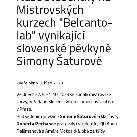
Mistrovských
kurzech "Belcanto-
lab" vynikající
slovenské pěvkyně
Simony Šaturové
Zveřejněno: 9. říjen 2023
Ve dnech 27. 9.–1. 10. 2023 se konaly mistrovské
kurzy, pořádané Slovenským kulturním institutem
v Praze.
Pod vedením pěvkyně
Simony Šaturové
a klavíristy
Roberta Pechance
pracovaly i studentky KJD Anna
Flajšmanová a Amálie Motošická, obě ze třídy