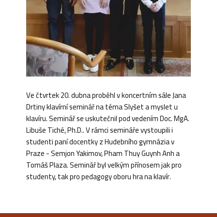
Ve čtvrtek 20. dubna proběhl v koncertním sále Jana
Drtiny klavírní seminář na téma Slyšet a myslet u
klavíru. Seminář se uskutečnil pod vedením Doc. MgA.
Libuše Tiché, Ph.D.. V rámci semináře vystoupili i
studenti paní docentky z Hudebního gymnázia v
Praze - Semjon Yakimov, Pham Thuy Guynh Anh a
Tomáš Plaza. Seminář byl velkým přínosem jak pro
studenty, tak pro pedagogy oboru hra na klavír.