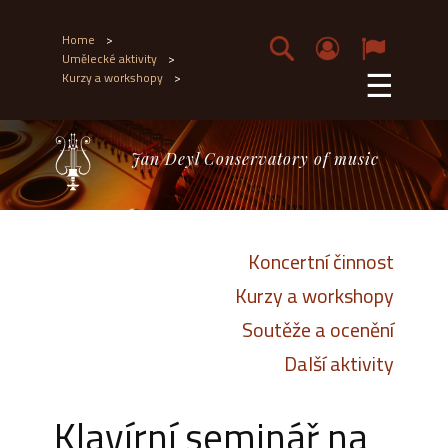
Home
>
Umělecké aktivity
>
☰
Kurzy a workshopy
>
Jan Deyl Conservatory of music
Koncertní činnost
Kurzy a workshopy
Soutěže a ocenění
Další aktivity
Klavírní seminář na