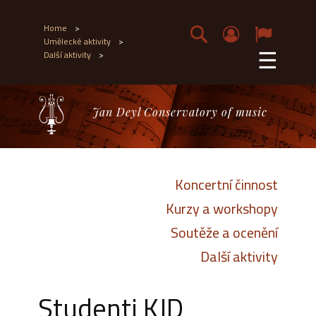
Home
>
Umělecké aktivity
>
☰
Další aktivity
>
Jan Deyl Conservatory of music
Koncertní činnost
Kurzy a workshopy
Soutěže a ocenění
Další aktivity
Studenti KJD