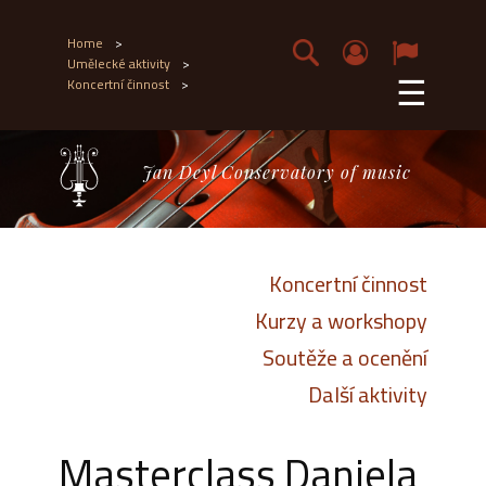
Home
>
Umělecké aktivity
>
☰
Koncertní činnost
>
Jan Deyl Conservatory of music
Koncertní činnost
Kurzy a workshopy
Soutěže a ocenění
Další aktivity
Masterclass Daniela