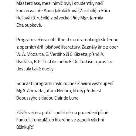
Masterclass, mezi nimiž byly i studentky naší
konzervatoře Anna Jakubíčková (2. ročník) a Sára
Hejlová (3. ročník) z pěvecké třídy Mgr. Jarmily
Chaloupkové.
Program večera nabídl pestrou dramaturgii složenou
z operních árií i písňové literatury. Zazněly árie z oper
W. A. Mozarta, G. Verdiho či G. Bizeta, písně A.
Dvořáka, F. P. Tostiho nebo E. De Curtise a prostor
dostaly také duety.
Součástí programu bylo rovněž klavírní vystoupení
MgA. Ahmada Jafara Hedara, který přednesl
Debussyho skladbu Clair de Lune.
Závěr večera patřil společnému provedení písně
Funiculì, funiculà, do kterého se zapojili všichni
účinkující.