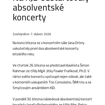
absolventské
koncerty
Zveřejněno: 7. duben 2026
Na konci března se v koncertním sále Jana Drtiny
uskutečnily první dva absolventské koncerty
letošního roku.
Ve čtvrtek 26. března se představil klavírista Šimon
Rahman ze třídy MgA. Jitky Fowler Fraňkové, Ph.D. V
rámci svého koncertu vystoupil nejen sólově, ale také
v komorních uskupeních Trio Consolatio, ŠIMI trio a se
Smyčcovým ansámblem KJD.
V pondělí 30. března následoval absolventský koncert
houslisty Josefa Božejovského ze třídy Mgr. Petra