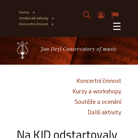
Home
>
Umělecké aktivity
>
☰
Koncertní činnost
>
Jan Deyl Conservatory of music
Koncertní činnost
Kurzy a workshopy
Soutěže a ocenění
Další aktivity
Na KJD odstartovaly