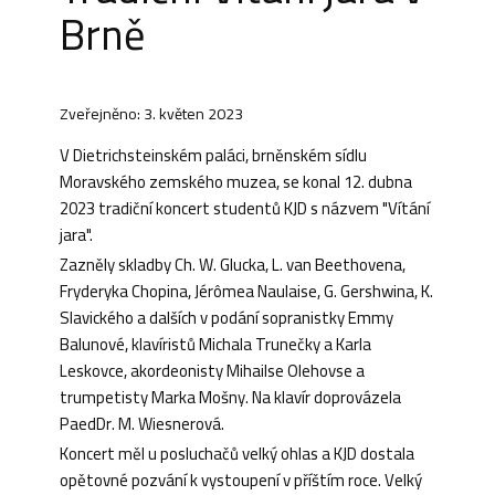
Brně
Zveřejněno: 3. květen 2023
V Dietrichsteinském paláci, brněnském sídlu
Moravského zemského muzea, se konal 12. dubna
2023 tradiční koncert studentů KJD s názvem "Vítání
jara".
Zazněly skladby Ch. W. Glucka, L. van Beethovena,
Fryderyka Chopina, Jérômea Naulaise, G. Gershwina, K.
Slavického a dalších v podání sopranistky Emmy
Balunové, klavíristů Michala Trunečky a Karla
Leskovce, akordeonisty Mihailse Olehovse a
trumpetisty Marka Mošny. Na klavír doprovázela
PaedDr. M. Wiesnerová.
Koncert měl u posluchačů velký ohlas a KJD dostala
opětovné pozvání k vystoupení v příštím roce. Velký