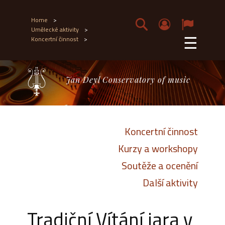
Home
>
Umělecké aktivity
>
☰
Koncertní činnost
>
Jan Deyl Conservatory of music
Koncertní činnost
Kurzy a workshopy
Soutěže a ocenění
Další aktivity
Tradiční Vítání jara v