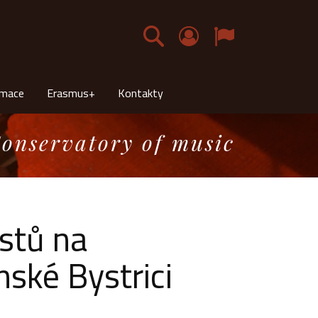
Čeština
rmace
Erasmus+
Kontakty
onservatory of music
stů na
ské Bystrici