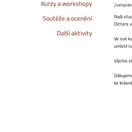
Kurzy a workshopy
Zveřejněn
Naši stu
Soutěže a ocenění
Ditters 
Další aktivity
Ve své ka
umístil n
Všichni s
Děkujeme
ke krásn