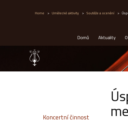
Home
>
Umělecké aktivity
>
Soutěže a ocenění
>
Úspě
Domů
Aktuality
O
Ús
mez
Koncertní činnost