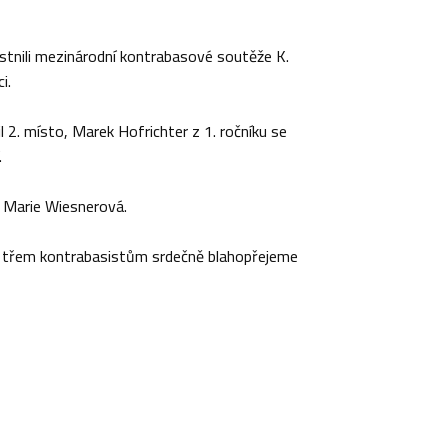
astnili mezinárodní kontrabasové soutěže K.
i.
il 2. místo, Marek Hofrichter z 1. ročníku se
.
r. Marie Wiesnerová.
 třem kontrabasistům srdečně blahopřejeme